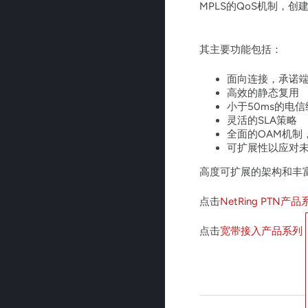
MPLS的QoS机制
其主要功能包括：
面向连接，承诺端
高效的静态复用
小于50ms的电
灵活的SLA策略
全面的OAM机制
可扩展性以应对
高度可扩展的架构和丰
点击
NetRing PTN产
点击
宽带接入产品系列