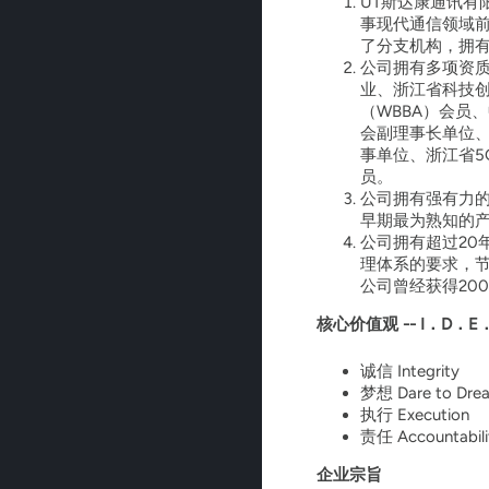
UT斯达康通讯有
事现代通信领域
了分支机构，拥
公司拥有多项资
业、浙江省科技
（WBBA）会员
会副理事长单位
事单位、浙江省
员。
公司拥有强有力
早期最为熟知的产
公司拥有超过20
理体系的要求，节
公司曾经获得20
核心价值观 -- I．D．E
诚信 Integr
梦想 Dare to
执行 Execut
责任 Account
企业宗旨