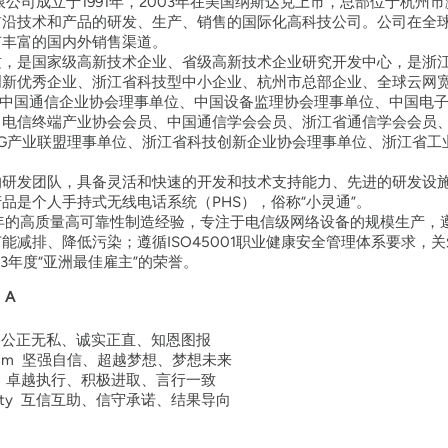
限公司成立于1991年，2003年在美国纳斯达克上市，总部位于杭州
前沿技术和产品的研发、生产、销售的国际化高科技公司。公司在全
有丰富的国内外销售渠道。
质，是国家级高新技术企业、省级高新技术企业研究开发中心，是浙
创新优秀企业、浙江省科技型中小企业、杭州市总部企业、全球云网
、中国通信企业协会理事单位、中国设备监理协会理事单位、中国电
、电信终端产业协会会员、中国通信学会会员、浙江省通信学会会员
5G产业联盟理事单位、浙江省科技创新企业协会理事单位、浙江省工
的研发团队，具备灵活和快速的开发和技术支持能力、先进的研发设
品是个人手持式无线电话系统（PHS），俗称“小灵通”。
年的高质量高可靠性制造经验，专注于电信级网络设备的规模生产，遵循I
能减排、降低污染；遵循ISO45001职业健康安全管理体系要求，
03年度“亚洲最佳雇主”的荣誉。
．A
ity 公正无私、诚实正直、知恩图报
 Dream 坚强自信、超越梦想、梦想未来
ion 卓越执行、积极进取、言行一致
ability 互信互助、信守承诺、结果导向