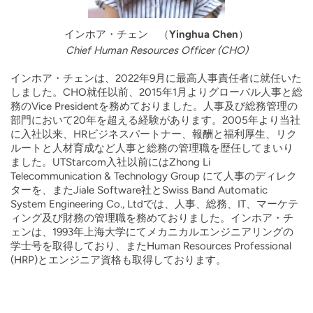
インホア・チェン （Yinghua Chen）
Chief Human Resources Officer (CHO)
インホア・チェンは、2022年9月に最高人事責任者に就任いた
しました。CHO就任以前、2015年1月よりグローバル人事と総
務のVice Presidentを務めておりました。人事及び総務管理の
部門において20年を超える経験があります。2005年より当社
に入社以来、HRビジネスパートナー、報酬と福利厚生、リク
ルートと人材育成など人事と総務の管理職を歴任してまいり
ました。UTStarcom入社以前にはZhong Li
Telecommunication & Technology Group にて人事のディレク
ターを、またJiale Software社とSwiss Band Automatic
System Engineering Co., Ltdでは、人事、総務、IT、マーケテ
ィング及び財務の管理職を務めておりました。インホア・チ
ェンは、1993年上海大学にてメカニカルエンジニアリングの
学士号を取得しており、またHuman Resources Professional
(HRP)とエンジニア資格も取得しております。