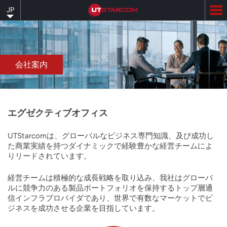
Skip
JP
to
main
content
会社案内
エグゼクティブオフィス
UTStarcomは、グローバルなビジネス専門知識、及び成功し
た商業実績を持つダイナミックで経験豊かな経営チームによ
りリードされています。
経営チームは積極的な成長戦略を取り込み、我社はグローバ
ルに競争力のある製品ポートフォリオを保持するトップ層通
信インフラプロバイダであり、世界で有数なマーケットでビ
ジネスを成功させる企業を目指しています。